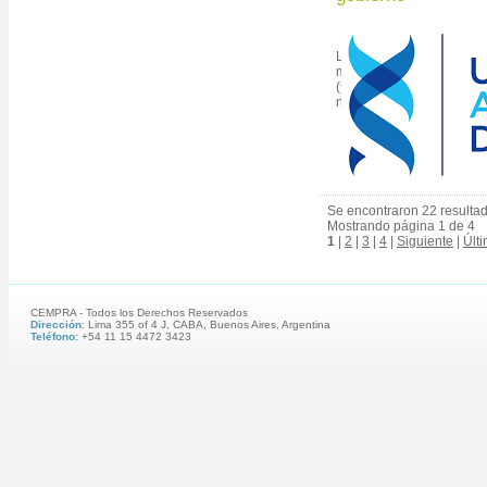
Las empresas de Medici
mantener sin aumentos 
(90) días para los grupos
no superiores a $2 m...
Se encontraron 22 resulta
Mostrando página 1 de 4
1
|
2
|
3
|
4
|
Siguiente
|
Últ
CEMPRA - Todos los Derechos Reservados
Dirección
: Lima 355 of 4 J, CABA, Buenos Aires, Argentina
Teléfono:
+54 11 15 4472 3423