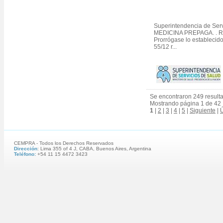
Superintendencia de Serv
MEDICINA PREPAGA. . Re
Prorrógase lo establecido
55/12 r...
Se encontraron 249 result
Mostrando página 1 de 42
1
|
2
|
3
|
4
|
5
|
Siguiente
|
Ú
CEMPRA - Todos los Derechos Reservados
Dirección
: Lima 355 of 4 J, CABA, Buenos Aires, Argentina
Teléfono:
+54 11 15 4472 3423