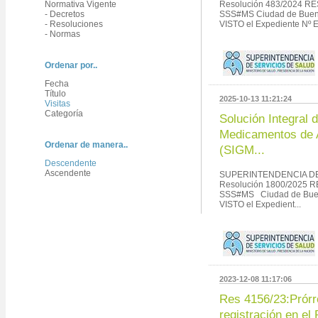
Normativa Vigente
Resolución 483/2024 R
- Decretos
SSS#MS Ciudad de Bueno
- Resoluciones
VISTO el Expediente Nº E
- Normas
Ordenar por..
Fecha
Título
2025-10-13 11:21:24
Visitas
Categoría
Solución Integral 
Medicamentos de 
Ordenar de manera..
(SIGM...
Descendente
Ascendente
SUPERINTENDENCIA DE
Resolución 1800/2025 
SSS#MS Ciudad de Bueno
VISTO el Expedient...
2023-12-08 11:17:06
Res 4156/23:Prórr
registración en el