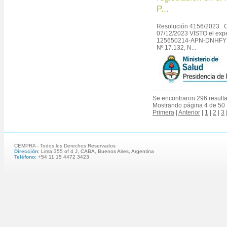
P...
Resolución 4156/2023 C
07/12/2023 VISTO el exp
125650214-APN-DNHFYS
Nº 17.132, N...
Se encontraron 296 result
Mostrando página 4 de 50
Primera
|
Anterior
|
1
|
2
|
3
CEMPRA - Todos los Derechos Reservados
Dirección
: Lima 355 of 4 J, CABA, Buenos Aires, Argentina
Teléfono:
+54 11 15 4472 3423