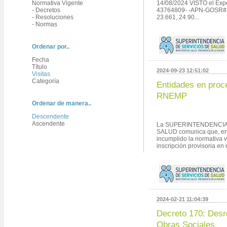
Normativa Vigente
14/08/2024 VISTO el Exp
- Decretos
43764809- -APN-GOSR#SS
- Resoluciones
23.661, 24.90...
- Normas
Ordenar por..
Fecha
Título
2024-09-23 12:51:02
Visitas
Categoría
Entidades en proc
RNEMP
Ordenar de manera..
Descendente
Ascendente
La SUPERINTENDENCIA
SALUD comunica que, en
incumplido la normativa 
inscripción provisoria en 
2024-02-21 11:04:39
Decreto 170: Desr
Obras Sociales