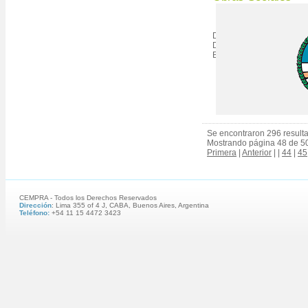
Decreto 170/2024 DECT
Decreto N° 504/1998. Mo
Buenos Aires, 20/02/2024
Se encontraron 296 result
Mostrando página 48 de 5
Primera
|
Anterior
| |
44
|
45
CEMPRA - Todos los Derechos Reservados
Dirección
: Lima 355 of 4 J, CABA, Buenos Aires, Argentina
Teléfono:
+54 11 15 4472 3423