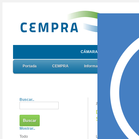
CÁMARA DE ENTIDADES DE ME
Portada
CEMPRA
Información
Exclusivo
Usted está e
Buscar..
2024-02-20 12:56:18
Damos la bienveni
Salud
Mostrar..
Todo
La Asociación Mutual del