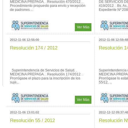
MEDICINA PREPAGA. . Resolución 470/2012. .
DE SERVICIOS DE 
Procedimiento propuesto para envío y recepción
419/2012. . Bs. As.
de padrones ...
Expediente Nº 208.
Ver Más
2012-11-06 12:56:00
2012-11-06 12:59:48
Resolución 174 / 2012
Resolución 1
Superintendencia de Servicios de Salud. .
Superintendencia d
MEDICINA PREPAGA. . Resolución 174/2012. .
MEDICINA PREPAGA
Prorrógase el plazo para la inscripción de los
Prorrógase lo esta
suje...
55/12, ...
Ver Más
2012-11-06 13:01:02
2012-12-12 09:37:4
Resolución 55 / 2012
Resolución N