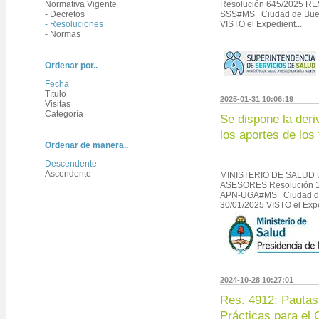
Normativa Vigente
Resolución 645/2025 R
- Decretos
SSS#MS Ciudad de Bueno
- Resoluciones
VISTO el Expedient...
- Normas
Ordenar por..
Fecha
Título
2025-01-31 10:06:19
Visitas
Categoría
Se dispone la deri
los aportes de los 
Ordenar de manera..
Descendente
Ascendente
MINISTERIO DE SALUD
ASESORES Resolución 1
APN-UGA#MS Ciudad de 
30/01/2025 VISTO el Expe
2024-10-28 10:27:01
Res. 4912: Pauta
Prácticas para el 