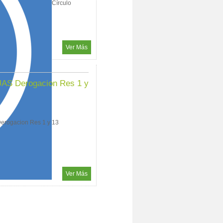
del año 2023 en el Círculo
entro se trat...
Ver Más
 UAS Derogacion Res 1 y
Derogacion Res 1 y 13
Ver Más