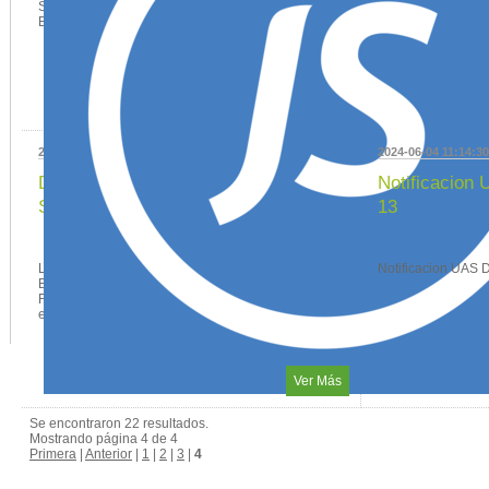
Salud CABA Ministro de Salud: Fernán Quirós
Reunión de cierre 
Buenos Aires Ministro de Salud: Nico...
Italiano. En el encu
Ver Más
2024-02-20 12:56:18
2024-06-04 11:14:30
Damos la bienvenida a Jerárquicos
Notificacion
Salud
13
La Asociación Mutual del Personal Jerárquico de
Notificacion UAS 
Bancos Oficiales Nacionales de la ciudad de Santa
Fe se incorporó a CEMPRA.Desde ahora las
entid...
Ver Más
Se encontraron 22 resultados.
Mostrando página 4 de 4
Primera
|
Anterior
|
1
|
2
|
3
|
4