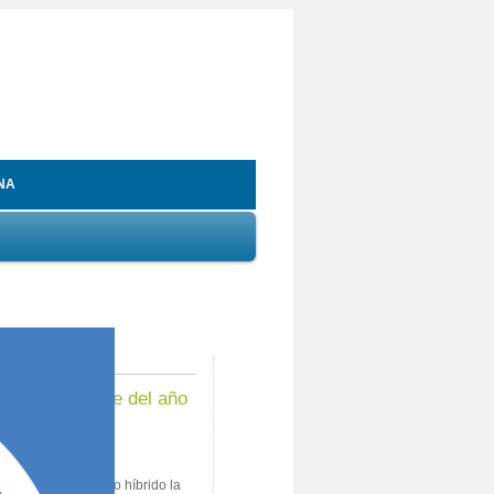
NA
7
ión de cierre del año
e realizó en formato híbrido la