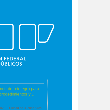
NA
6
mos de reintegro para
procedimientos y ...
2023 Ciudad de Buenos Aires,