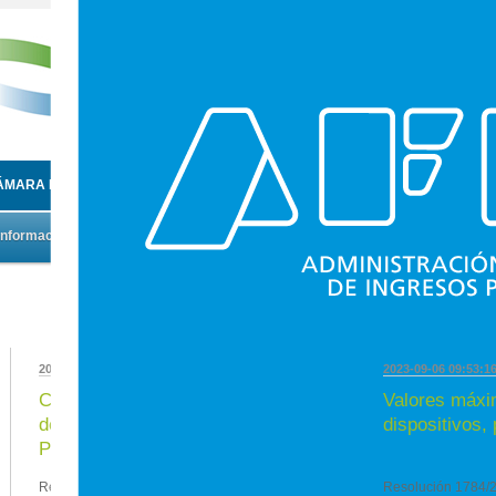
ÁMARA DE ENTIDADES DE MEDICINA PRIVADA DE LA REPÚBLICA ARGENTI
Información
Exclusivo Asociados
Contacto
Usted está en
Inicio
» Información » Normativa Vigente
2023-09-22 08:54:30
2023-09-06 09:53:1
Contribuciones Patronales con
Valores máxi
destino al Sistema Integrado
dispositivos, 
Previs...
Resolución General 5420/2023 RESOG-2023-
Resolución 1784/