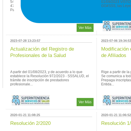
5420-E-AFIP-AFIP - Seguridad Social. Decreto N°
01/09/2023 VISTO
478/23. Empleadores Sector Salud. Contribuciones
GG#SSS, las Leyes
Patronales con de...
Ver Más
2023-07-28 13:23:57
2023-07-06 19:34:5
Actualización del Registro de
Modificación 
Profesionales de la Salud
de Afiliados
A partir del 01/08/2023, y de acuerdo a lo que
Rige a partir de la
establece la Resolución 972/2023 - SSSALUD, el
Se comunica a tod
trámite de inscripción de prestadores
Prepaga inscriptas
profesionale...
Entida...
Ver Más
2020-01-21 11:08:25
2020-01-21 11:06:52
Resolución 2/2020
Resolución 1