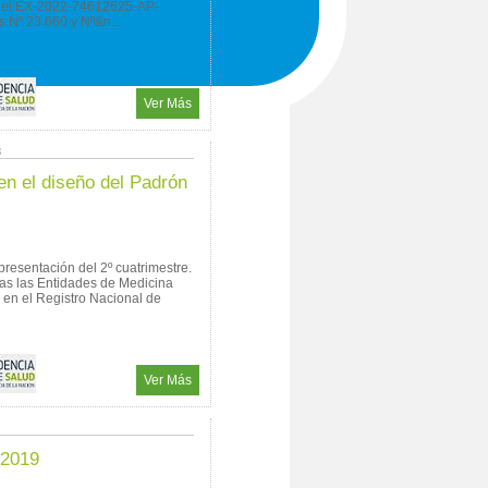
 el EX-2022-74612625-AP-
 Nº 23.660 y Nº&n...
Ver Más
3
en el diseño del Padrón
 presentación del 2º cuatrimestre.
as las Entidades de Medicina
 en el Registro Nacional de
Ver Más
/2019